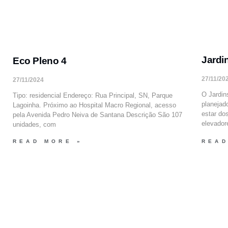
Jardi
Eco Pleno 4
27/11/20
27/11/2024
O Jardin
Tipo: residencial Endereço: Rua Principal, SN, Parque
planejad
Lagoinha. Próximo ao Hospital Macro Regional, acesso
estar do
pela Avenida Pedro Neiva de Santana Descrição São 107
elevador
unidades, com
READ MORE »
READ