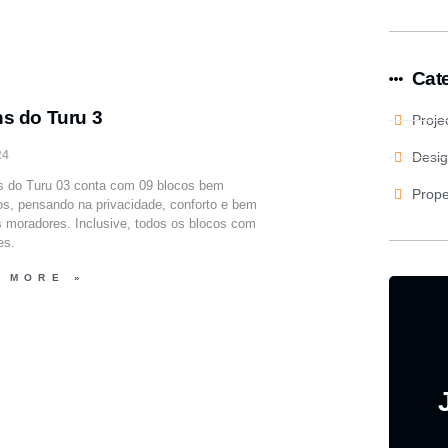
Cat
ns do Turu 3
Proje
24
Desig
s do Turu 03 conta com 09 blocos bem
Prope
os, pensando na privacidade, conforto e bem
s moradores. Inclusive, todos os blocos com
es.
 MORE »