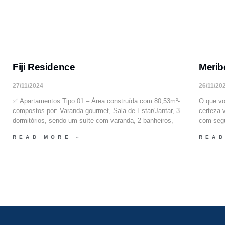
Fiji Residence
Merib
27/11/2024
26/11/20
✅ Apartamentos Tipo 01 – Área construída com 80,53m²-
O que vo
compostos por: Varanda gourmet, Sala de Estar/Jantar, 3
certeza 
dormitórios, sendo um suíte com varanda, 2 banheiros,
com segu
READ MORE »
READ