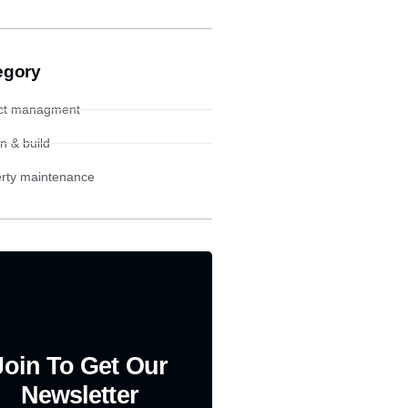
egory
ct managment
n & build
rty maintenance
Join To Get Our
Newsletter