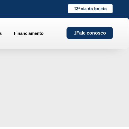
2ª via do boleto
Fale conosco
s
Financiamento