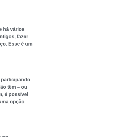
e há vários
tigos, fazer
eço. Esse é um
 participando
não têm – ou
, é possível
 uma opção