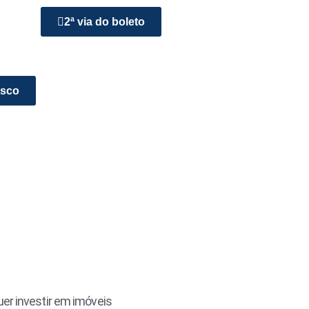
2ª via do boleto
osco
er investir em imóveis