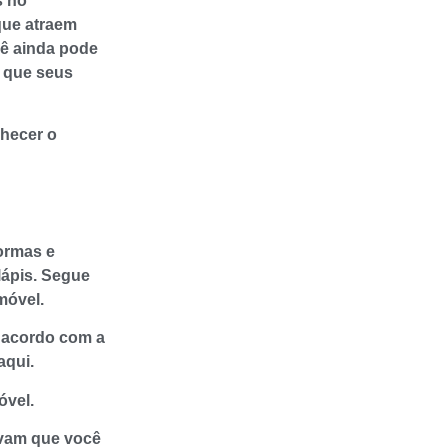
s no
que atraem
cê ainda pode
 que seus
nhecer o
ormas e
lápis. Segue
móvel.
e acordo com a
aqui.
óvel.
vam que você