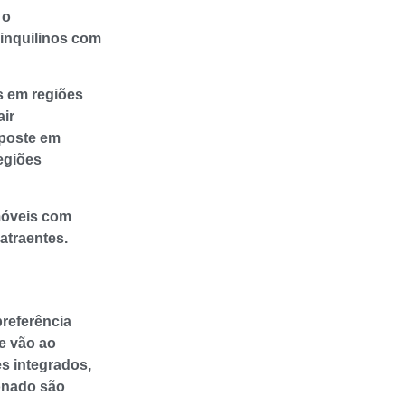
 o
 inquilinos com
is em regiões
air
aposte em
egiões
imóveis com
atraentes.
referência
ue vão ao
s integrados,
ionado são