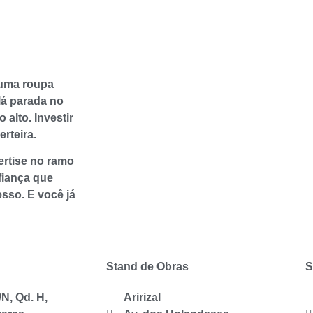
 uma roupa
lá parada no
alto. Investir
rteira.
ertise no ramo
fiança que
sso. E você já
Stand de Obras
S
/N, Qd. H,
Aririzal