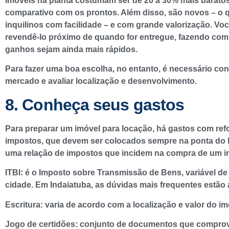
Imóveis na planta costumam ser de 20 a 30% mais barato
comparativo com os prontos. Além disso, são novos – o 
inquilinos com facilidade – e com grande valorização. Vo
revendê-lo próximo de quando for entregue, fazendo com
ganhos sejam ainda mais rápidos.
Para fazer uma boa escolha, no entanto, é necessário co
mercado e avaliar localização e desenvolvimento.
8. Conheça seus gastos
Para preparar um imóvel para locação, há gastos com ref
impostos, que devem ser colocados sempre na ponta do 
uma relação de impostos que incidem na compra de um i
ITBI: é o Imposto sobre Transmissão de Bens, variável d
cidade. Em Indaiatuba, as dúvidas mais frequentes estão 
Escritura: varia de acordo com a localização e valor do im
Jogo de certidões: conjunto de documentos que compro