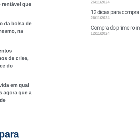
26/11/2024
 rentável que
12 dicas para compra
26/11/2024
o da bolsa de
Compra do primeiro im
 mesmo, na
12/11/2024
entos
os de crise,
sce do
vida em qual
is agora que a
nde
 para