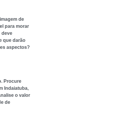
a imagem de
el para morar
ê deve
 e que darão
ses aspectos?
o. Procure
m Indaiatuba,
nalise o valor
de de