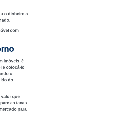
u o dinheiro a
nado.
imóvel com
orno
m imóveis, é
 e colocá-lo
rando o
uido do
 valor que
mpare as taxas
 mercado para