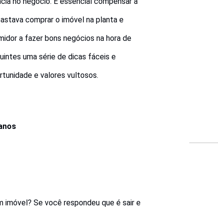
ncia no negócio. É essencial compensar a
astava comprar o imóvel na planta e
umidor a fazer bons negócios na hora de
intes uma série de dicas fáceis e
tunidade e valores vultosos.
 anos
um imóvel? Se você respondeu que é sair e