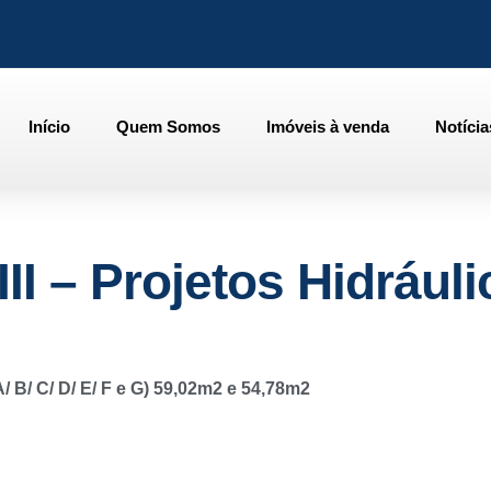
Início
Quem Somos
Imóveis à venda
Notícia
III – Projetos Hidrául
/ C/ D/ E/ F e G) 59,02m2 e 54,78m2